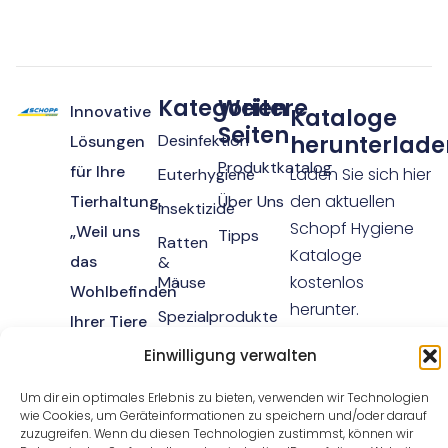
Kategorien
Weitere
Innovative
Kataloge
Seiten
Desinfektion
herunterlade
Lösungen
Produktkatalog
für Ihre
Laden Sie sich hier
Euterhygiene
den aktuellen
Tierhaltung.
Über Uns
Insektizide
Schopf Hygiene
„Weil uns
Tipps
Ratten
Kataloge
das
&
kostenlos
Mäuse
Wohlbefinden
herunter.
Spezialprodukte
Ihrer Tiere
Spezialreiniger
am Herzen
Jetzt
Einwilligung verwalten
kostenlos
herunterladen
liegt.“
Um dir ein optimales Erlebnis zu bieten, verwenden wir Technologien
wie Cookies, um Geräteinformationen zu speichern und/oder darauf
zuzugreifen. Wenn du diesen Technologien zustimmst, können wir