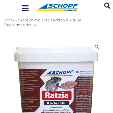
Zum
Inhalt
springen
Start
/
Schopf Animalcare
/
Ratten & Mäuse
Search
/ Ratzia® Köder BC
...