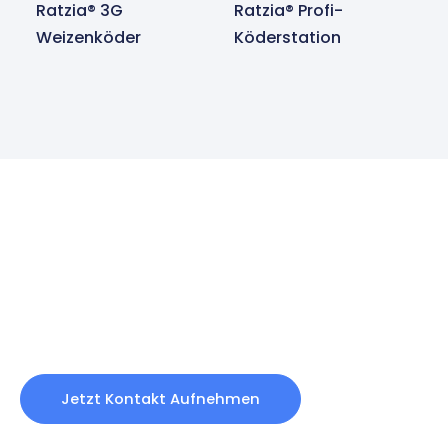
Ratzia® 3G
Ratzia® Profi-
Weizenköder
Köderstation
Sie haben Interesse an unseren
Produkten?
Kontaktieren Sie uns noch heute und wir melden uns
umgehend bei Ihnen zurück.
Jetzt Kontakt Aufnehmen