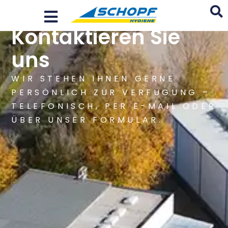
Zum
Inhalt
Kontaktieren Sie
springen
Search
uns
...
WIR STEHEN IHNEN GERNE
PERSÖNLICH ZUR VERFÜGUNG –
TELEFONISCH, PER E-MAIL ODER
ÜBER UNSER FORMULAR.