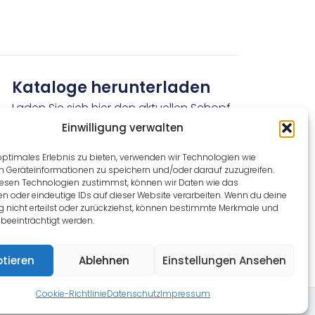
Kataloge herunterladen
Laden Sie sich hier den aktuellen Schopf
Hygiene Kataloge kostenlos herunter.
Einwilligung verwalten
optimales Erlebnis zu bieten, verwenden wir Technologien wie
Jetzt kostenlos herunterladen
m Geräteinformationen zu speichern und/oder darauf zuzugreifen.
esen Technologien zustimmst, können wir Daten wie das
en oder eindeutige IDs auf dieser Website verarbeiten. Wenn du deine
ng nicht erteilst oder zurückziehst, können bestimmte Merkmale und
beeinträchtigt werden.
tieren
Ablehnen
Einstellungen Ansehen
Cookie-Richtlinie
Datenschutz
Impressum