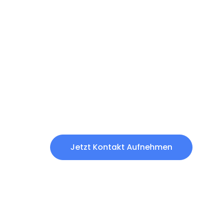
Sie möchten mehr
Tierhygieneprodu
Laden Sie unseren aktuellen Katalog herunte
auf.
K
Jetzt Kontakt Aufnehmen