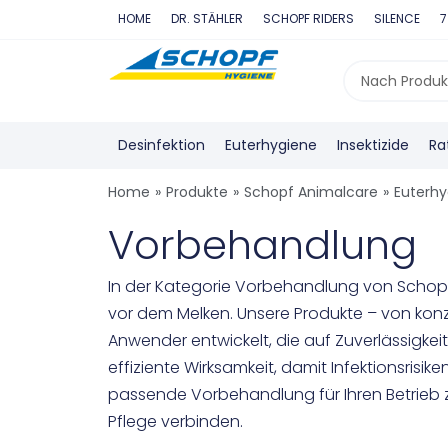
Zum
HOME
DR. STÄHLER
SCHOPF RIDERS
SILENCE
7
Inhalt
springen
Search
...
Desinfektion
Euterhygiene
Insektizide
Ra
Home
»
Produkte
»
Schopf Animalcare
»
Euterhy
Vorbehandlung
In der Kategorie Vorbehandlung von Schopf
vor dem Melken. Unsere Produkte – von konze
Anwender entwickelt, die auf Zuverlässigke
effiziente Wirksamkeit, damit Infektionsrisi
passende Vorbehandlung für Ihren Betrieb z
Pflege verbinden.