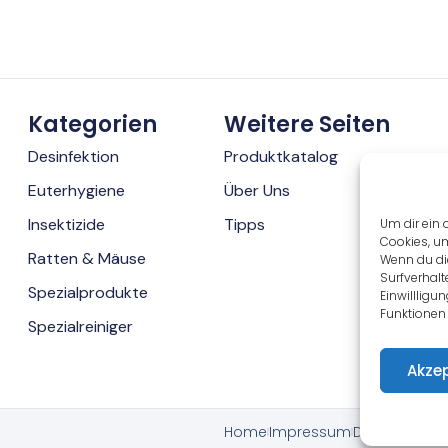
Kategorien
Weitere Seiten
Desinfektion
Produktkatalog
Euterhygiene
Über Uns
Insektizide
Tipps
Um dir ein 
Cookies, u
Ratten & Mäuse
Wenn du di
Surfverhalt
Spezialprodukte
Einwillligu
Funktionen 
Spezialreiniger
Akzep
Home
Impressum
Datenschutz