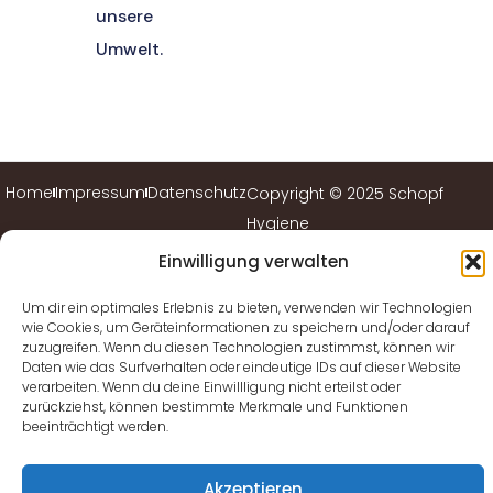
unsere
Umwelt.
Home
Impressum
Datenschutz
Copyright © 2025 Schopf
Hygiene
Einwilligung verwalten
Um dir ein optimales Erlebnis zu bieten, verwenden wir Technologien
wie Cookies, um Geräteinformationen zu speichern und/oder darauf
zuzugreifen. Wenn du diesen Technologien zustimmst, können wir
Daten wie das Surfverhalten oder eindeutige IDs auf dieser Website
verarbeiten. Wenn du deine Einwillligung nicht erteilst oder
zurückziehst, können bestimmte Merkmale und Funktionen
beeinträchtigt werden.
Akzeptieren