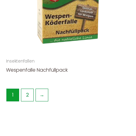
Insektenfallen
Wespenfalle Nachfüllpack
1
2
→