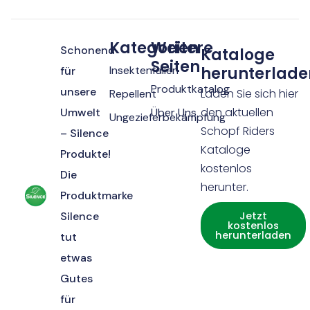
Kategorien
Weitere
Schonend
Kataloge
Seiten
Insektenfallen
herunterlade
für
Produktkatalog
unsere
Laden Sie sich hier
Repellent
den aktuellen
Umwelt
Über Uns
Ungezieferbekämpfung
Schopf Riders
– Silence
Kataloge
Produkte!
kostenlos
Die
herunter.
Produktmarke
Silence
Jetzt
kostenlos
herunterladen
tut
etwas
Gutes
für