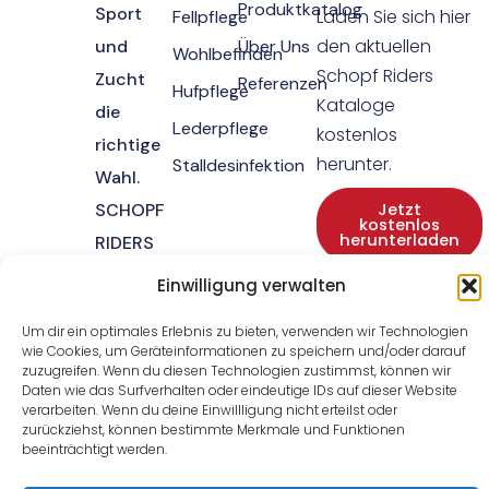
Produktkatalog
Sport
Laden Sie sich hier
Fellpflege
den aktuellen
und
Über Uns
Wohlbefinden
Schopf Riders
Zucht
Referenzen
Hufpflege
Kataloge
die
Lederpflege
kostenlos
richtige
herunter.
Stalldesinfektion
Wahl.
SCHOPF
Jetzt
kostenlos
herunterladen
RIDERS
steht für
Einwilligung verwalten
Vertrauen,
Um dir ein optimales Erlebnis zu bieten, verwenden wir Technologien
Komfort
wie Cookies, um Geräteinformationen zu speichern und/oder darauf
zuzugreifen. Wenn du diesen Technologien zustimmst, können wir
und
Daten wie das Surfverhalten oder eindeutige IDs auf dieser Website
Wohlbefinden.
verarbeiten. Wenn du deine Einwillligung nicht erteilst oder
zurückziehst, können bestimmte Merkmale und Funktionen
beeinträchtigt werden.