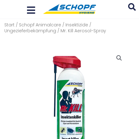
Zum
Inhalt
springen
Start
/
Schopf Animalcare
/
Insektizide
/
Search
Ungezieferbekämpfung
/ Mr. Kill Aerosol-Spray
...