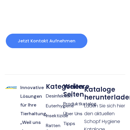
Produkten?
Kontaktieren Sie uns noch heute und wir melden uns
umgehend bei Ihnen zurück.
Jetzt Kontakt Aufnehmen
Kategorien
Weitere
Innovative
Kataloge
Seiten
Desinfektion
herunterlade
Lösungen
Produktkatalog
für Ihre
Laden Sie sich hier
Euterhygiene
den aktuellen
Tierhaltung.
Über Uns
Insektizide
Schopf Hygiene
„Weil uns
Tipps
Ratten
Kataloge