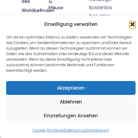
das
&
kostenlos
Mäuse
Wohlbefinden
herunter.
Spezialprodukte
Ihrer Tiere
Einwilligung verwalten
Spezialreiniger
am Herzen
Jetzt
kostenlos
herunterladen
Um dir ein optimales Erlebnis zu bieten, verwenden wir Technologien
liegt.“
wie Cookies, um Geräteinformationen zu speichern und/oder darauf
zuzugreifen. Wenn du diesen Technologien zustimmst, können wir
Daten wie das Surfverhalten oder eindeutige IDs auf dieser Website
verarbeiten. Wenn du deine Einwillligung nicht erteilst oder
zurückziehst, können bestimmte Merkmale und Funktionen
beeinträchtigt werden.
Home
Impressum
Datenschutz
Copyright © 2025 Schopf
Hygiene
Akzeptieren
Ablehnen
Einstellungen Ansehen
Cookie-Richtlinie
Datenschutz
Impressum