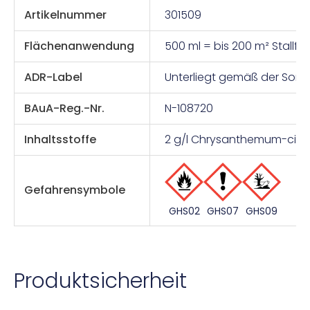
Artikelnummer
301509
Flächenanwendung
500 ml = bis 200 m² Stallfl
ADR-Label
Unterliegt gemäß der Sond
BAuA-Reg.-Nr.
N-108720
Inhaltsstoffe
2 g/l Chrysanthemum-cin.-Ex
Gefahrensymbole
GHS07
GHS09
GHS02
Produktsicherheit