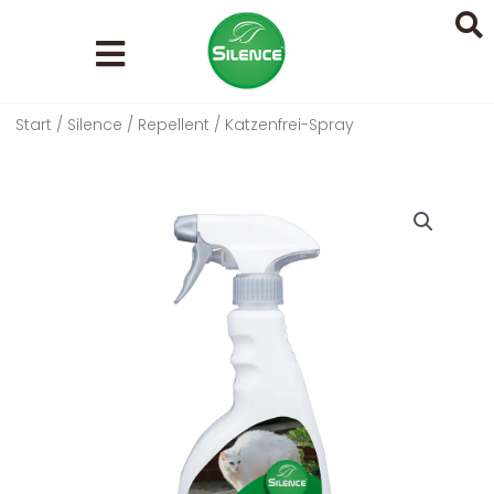
Zum
Inhalt
springen
Start
/
Silence
/
Repellent
/ Katzenfrei-Spray
Search
...