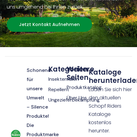
uns umgehend bei Ihnen zurück.
Jetzt Kontakt Aufnehmen
Kategorien
Weitere
Schonend
Kataloge
Seiten
Insektenfallen
herunterlade
für
Produktkatalog
unsere
Laden Sie sich hier
Repellent
den aktuellen
Umwelt
Über Uns
Ungezieferbekämpfung
Schopf Riders
– Silence
Kataloge
Produkte!
kostenlos
Die
herunter.
Produktmarke