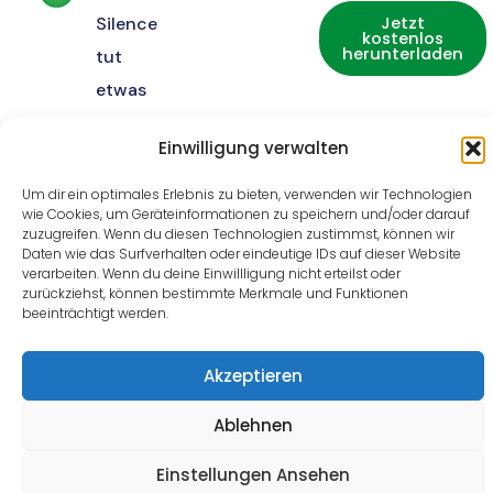
Silence
Jetzt
kostenlos
herunterladen
tut
etwas
Gutes
Einwilligung verwalten
für
unsere
Um dir ein optimales Erlebnis zu bieten, verwenden wir Technologien
wie Cookies, um Geräteinformationen zu speichern und/oder darauf
Umwelt.
zuzugreifen. Wenn du diesen Technologien zustimmst, können wir
Daten wie das Surfverhalten oder eindeutige IDs auf dieser Website
verarbeiten. Wenn du deine Einwillligung nicht erteilst oder
zurückziehst, können bestimmte Merkmale und Funktionen
beeinträchtigt werden.
Home
Impressum
Datenschutz
Copyright © 2025 Schopf
Akzeptieren
Hygiene
Ablehnen
Einstellungen Ansehen