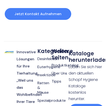
umgehend bei Ihnen zurück.
Jetzt Kontakt Aufnehmen
Kategorien
Weitere
Innovative
Kataloge
Seiten
Desinfektion
herunterlade
Lösungen
Produktkatalog
für Ihre
Laden Sie sich hier
Euterhygiene
den aktuellen
Tierhaltung.
Über Uns
Insektizide
Schopf Hygiene
„Weil uns
Tipps
Ratten
Kataloge
das
&
kostenlos
Mäuse
Wohlbefinden
herunter.
Spezialprodukte
Ihrer Tiere