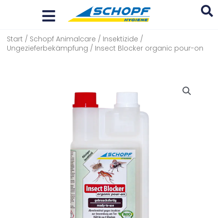
Zum
Inhalt
springen
Start
/
Schopf Animalcare
/
Insektizide
/
Search
Ungezieferbekämpfung
/ Insect Blocker organic pour-on
...