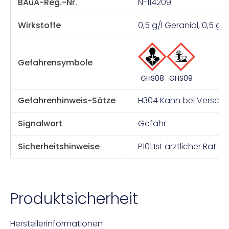
BAuA-Reg.-Nr.
N-114209
Wirkstoffe
0,5 g/l Geraniol, 0,5 g
Gefahrensymbole
GHS09
GHS08
Gefahrenhinweis-Sätze
H304 Kann bei Verschlu
Signalwort
Gefahr
Sicherheitshinweise
P101 Ist ärztlicher Ra
Produktsicherheit
Herstellerinformationen