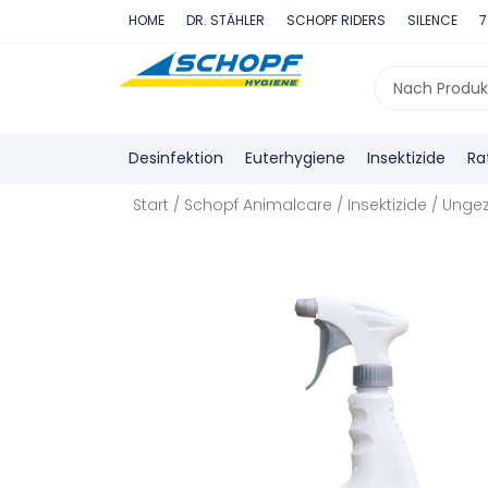
Zum
HOME
DR. STÄHLER
SCHOPF RIDERS
SILENCE
7
Inhalt
springen
Search
...
Desinfektion
Euterhygiene
Insektizide
Ra
Start
/
Schopf Animalcare
/
Insektizide
/
Ungez