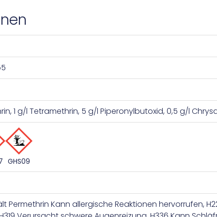
onen
55
rin, 1 g/l Tetramethrin, 5 g/l Piperonylbutoxid, 0,5 g/l Ch
7
GHS09
lt Permethrin Kann allergische Reaktionen hervorrufen, H22
H319 Verursacht schwere Augenreizung, H336 Kann Schlä