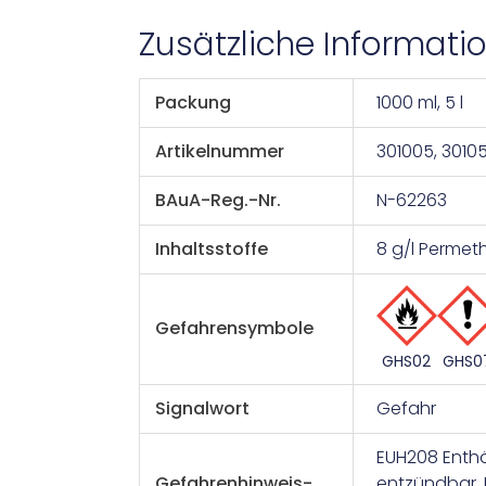
Zusätzliche Informati
Packung
1000 ml, 5 l
Artikelnummer
301005, 3010
BAuA-Reg.-Nr.
N-62263
Inhaltsstoffe
8 g/l Permeth
Gefahrensymbole
GHS0
GHS02
Signalwort
Gefahr
EUH208 Enthä
Gefahrenhinweis-
entzündbar, 