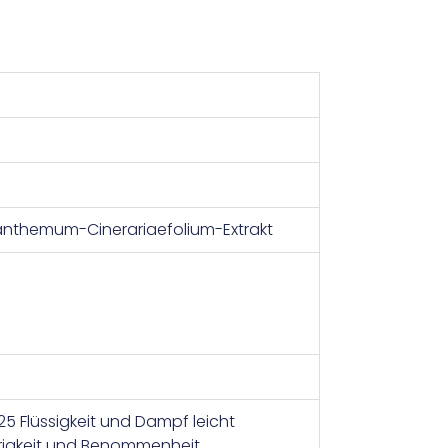
rysanthemum-Cinerariaefolium-Extrakt
5 Flüssigkeit und Dampf leicht
frigkeit und Benommenheit