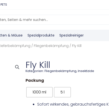
 PETS
tten & Mäuse
Spezialprodukte
Spezialreiniger
ieferbekämpfung
/
Fliegenbekämpfung
/ Fly Kill
Fly Kill
Kategorien:
Fliegenbekämpfung
,
Insektizide
Packung
1000 ml
5 l
Sofort wirkendes, gebrauchsfertiges K