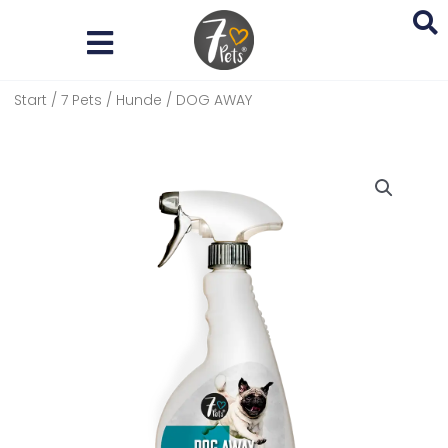
Zum
Inhalt
springen
Start
/
7 Pets
/
Hunde
/ DOG AWAY
Search
...