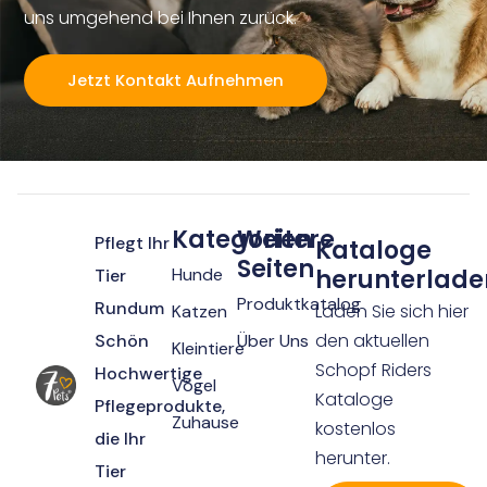
uns umgehend bei Ihnen zurück.
Jetzt Kontakt Aufnehmen
Kategorien
Weitere
Pflegt Ihr
Kataloge
Seiten
Hunde
herunterlade
Tier
Produktkatalog
Rundum
Laden Sie sich hier
Katzen
den aktuellen
Schön
Über Uns
Kleintiere
Schopf Riders
Hochwertige
Vögel
Kataloge
Pflegeprodukte,
Zuhause
kostenlos
die Ihr
herunter.
Tier