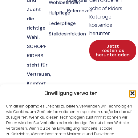
den aktuellen
und
Über Uns
Wohlbefinden
Schopf Riders
Zucht
Referenzen
Hufpflege
Kataloge
die
Lederpflege
kostenlos
richtige
herunter.
Stalldesinfektion
Wahl.
SCHOPF
Jetzt
kostenlos
herunterladen
RIDERS
steht für
Vertrauen,
Komfort
und
Einwilligung verwalten
Wohlbefinden.
Um dir ein optimales Erlebnis zu bieten, verwenden wir Technologien
wie Cookies, um Geräteinformationen zu speichern und/oder darauf
zuzugreifen. Wenn du diesen Technologien zustimmst, können wir
Daten wie das Surfverhalten oder eindeutige IDs auf dieser Website
verarbeiten. Wenn du deine Einwillligung nicht erteilst oder
zurückziehst, können bestimmte Merkmale und Funktionen