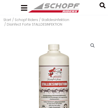
Zum
Inhalt
springen
Start
/
Schopf Riders
/
Stalldesinfektion
Search
/ Disinfect Forte STALLDESINFEKTION
...