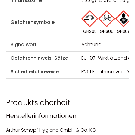
Inhaltsstoffe
255 g/l Glutaral, 78 g
Gefahrensymbole
GHS05
GHS08
GHS06
Signalwort
Achtung
Gefahrenhinweis-Sätze
EUH071 Wirkt ätzend a
Sicherheitshinweise
P261 Einatmen von Dam
Produktsicherheit
Herstellerinformationen
Arthur Schopf Hygiene GmbH & Co. KG