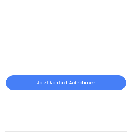
Sie möchten mehr über
unsere Tierhygieneprodukte
erfahren?
Laden Sie unseren aktuellen Katalog herunter oder
nehmen Sie direkt Kontakt mit uns auf.
Jetzt Kontakt Aufnehmen
Katalog Herunterladen