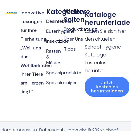
Kategorien
Weitere
Innovative
Kataloge
Seiten
Desinfektion
herunterlade
Lösungen
Produktkatalog
für Ihre
Laden Sie sich hier
Euterhygiene
den aktuellen
Tierhaltung.
Über Uns
Insektizide
Schopf Hygiene
„Weil uns
Tipps
Ratten
Kataloge
das
&
kostenlos
Mäuse
Wohlbefinden
herunter.
Spezialprodukte
Ihrer Tiere
Spezialreiniger
am Herzen
Jetzt
kostenlos
herunterladen
liegt.“
Home
Impressum
Datenschutz
Copyright © 2025 Schopf